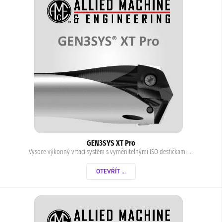
GEN3SYS XT Pro
Vysoce výkonný vrtací systém s vyměnitelnými ISO destičkami ...
OTEVŔÍT ...