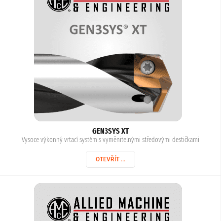
GEN3SYS XT
Vysoce výkonný vrtací systém s vyměnitelnými středovými destičkami
OTEVŘÍT ...