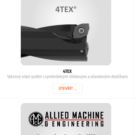
4TEX
Výkonný vrtací systém s vyměnitelnými středovými a obvodovými destičkami
OTEVŘÍT ...