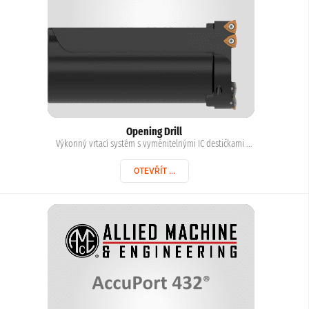
Opening Drill
Výkonný vrtací systém s vyměnitelnými IC destičkami ...
OTEVŘÍT ...