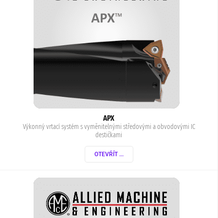
APX
Výkonný vrtací systém s vyměnitelnými středovými a obvodovými IC
destičkami
OTEVŔÍT ...