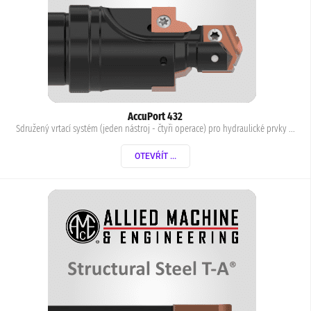
AccuPort 432
Sdružený vrtací systém (jeden nástroj - čtyři operace) pro hydraulické prvky ...
OTEVŔÍT ...