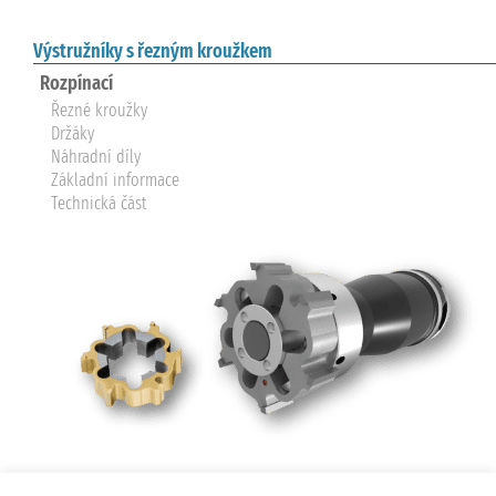
Výstružníky s řezným kroužkem
Rozpínací
Řezné kroužky
Držáky
Náhradní díly
Základní informace
Technická část