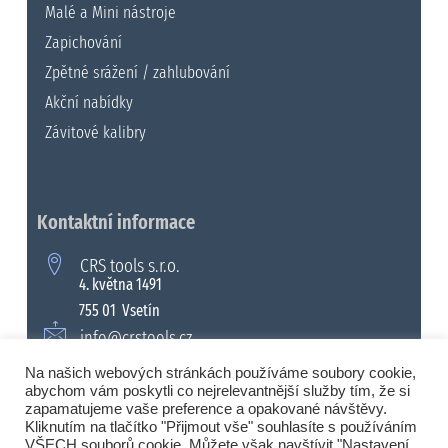
Malé a Mini nástroje
Zapichování
Zpětné srážení / zahlubování
Akční nabídky
Závitové kalibry
Kontaktní informace
CRS tools s.r.o.
4. května 1491
755 01 Vsetín
info@crstools.cz
+420 571 990 315
Na našich webových stránkách používáme soubory cookie,
abychom vám poskytli co nejrelevantnější služby tím, že si
zapamatujeme vaše preference a opakované návštěvy.
Kliknutím na tlačítko "Přijmout vše" souhlasíte s používáním
VŠECH souborů cookie. Můžete však navštívit "Nastavení