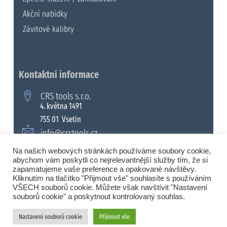
Akční nabídky
Závitové kalibry
Kontaktní informace
CRS tools s.r.o.
4. května 1491
755 01 Vsetín
info@crstools.cz
+420 571 990 315
Na našich webových stránkách používáme soubory cookie,
abychom vám poskytli co nejrelevantnější služby tím, že si
zapamatujeme vaše preference a opakované návštěvy.
Kliknutím na tlačítko "Přijmout vše" souhlasíte s používáním
VŠECH souborů cookie. Můžete však navštívit "Nastavení
© 2008 - 2026 Všechna práva vyhrazena. |
souborů cookie" a poskytnout kontrolovaný souhlas.
CRS tools s.r.o.
Nastavení souborů cookie
Přijmout vše