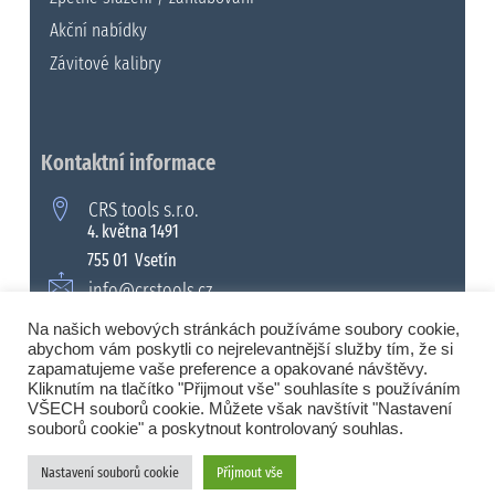
Akční nabídky
Závitové kalibry
Kontaktní informace
CRS tools s.r.o.
4. května 1491
755 01 Vsetín
info@crstools.cz
+420 571 990 315
Na našich webových stránkách používáme soubory cookie,
abychom vám poskytli co nejrelevantnější služby tím, že si
zapamatujeme vaše preference a opakované návštěvy.
Kliknutím na tlačítko "Přijmout vše" souhlasíte s používáním
VŠECH souborů cookie. Můžete však navštívit "Nastavení
© 2008 - 2026 Všechna práva vyhrazena. |
souborů cookie" a poskytnout kontrolovaný souhlas.
CRS tools s.r.o.
Nastavení souborů cookie
Přijmout vše