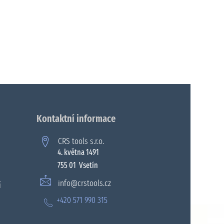
Kontaktní informace
CRS tools s.r.o.
4. května 1491
755 01 Vsetín
info@crstools.cz
í
+420 571 990 315