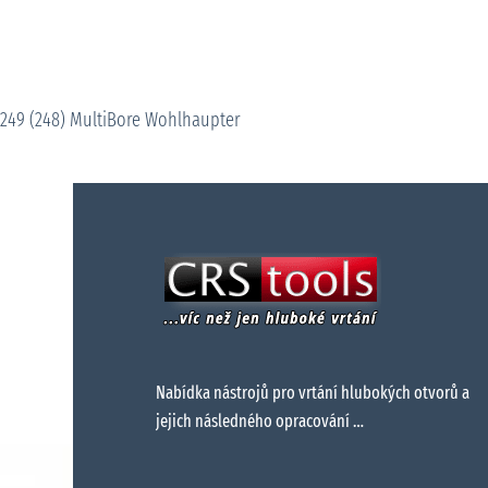
249 (248) MultiBore Wohlhaupter
Nabídka nástrojů pro vrtání hlubokých otvorů a
jejich následného opracování …