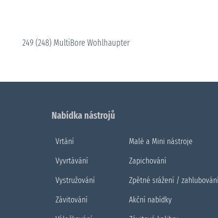
249 (248) MultiBore Wohlhaupter
Nabídka nástrojů
Vrtání
Malé a Mini nástroje
Vyvrtávání
Zapichování
Vystružování
Zpětné srážení / zahlubován
Závitování
Akční nabídky