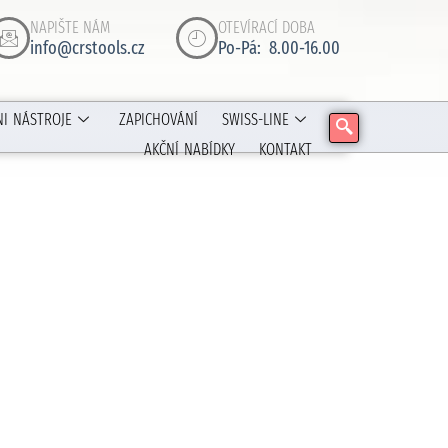
NAPIŠTE NÁM
OTEVÍRACÍ DOBA
info@crstools.cz
Po-Pá: 8.00-16.00
NI NÁSTROJE
ZAPICHOVÁNÍ
SWISS-LINE
AKČNÍ NABÍDKY
KONTAKT