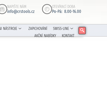
NAPIŠTE NÁM
OTEVÍRACÍ DOBA
info@crstools.cz
Po-Pá: 8.00-16.00
NI NÁSTROJE
ZAPICHOVÁNÍ
SWISS-LINE
AKČNÍ NABÍDKY
KONTAKT