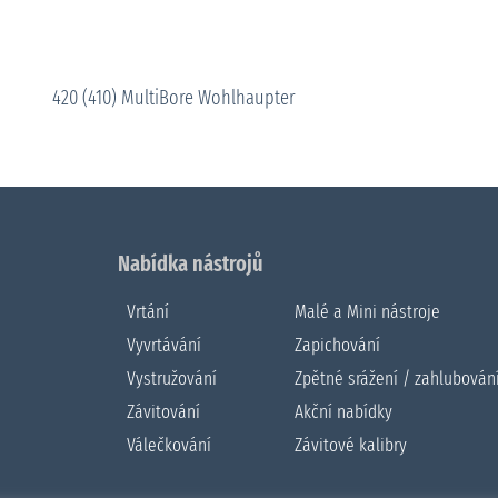
420 (410) MultiBore Wohlhaupter
Nabídka nástrojů
Vrtání
Malé a Mini nástroje
Vyvrtávání
Zapichování
Vystružování
Zpětné srážení / zahlubován
Závitování
Akční nabídky
Válečkování
Závitové kalibry