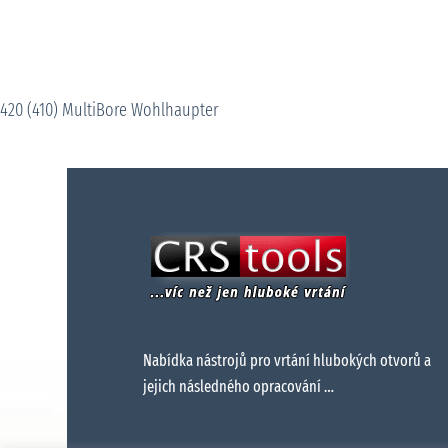
420 (410) MultiBore Wohlhaupter
Nabídka nástrojů pro vrtání hlubokých otvorů a
jejich následného opracování …