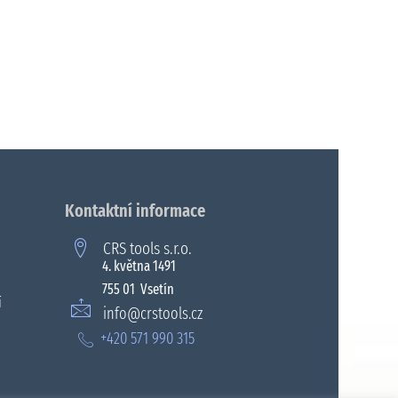
Kontaktní informace
CRS tools s.r.o.
4. května 1491
755 01 Vsetín
í
info@crstools.cz
+420 571 990 315