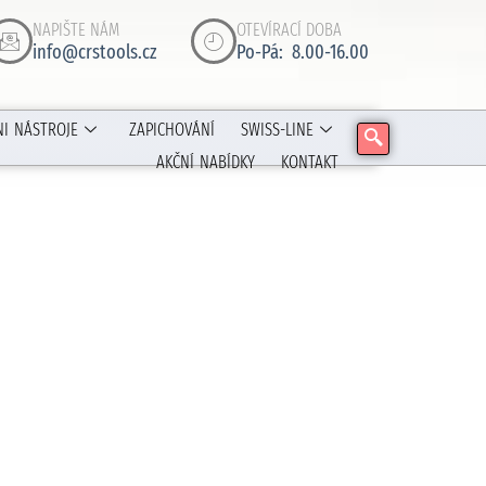
NAPIŠTE NÁM
OTEVÍRACÍ DOBA
info@crstools.cz
Po-Pá: 8.00-16.00
NI NÁSTROJE
ZAPICHOVÁNÍ
SWISS-LINE
AKČNÍ NABÍDKY
KONTAKT