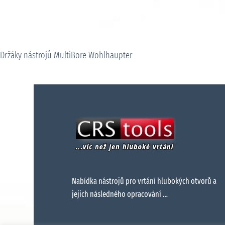
Držáky nástrojů MultiBore Wohlhaupter
Nabídka nástrojů pro vrtání hlubokých otvorů a
jejich následného opracování …