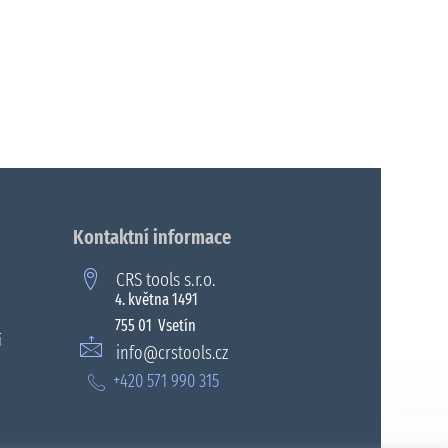
Kontaktní informace
CRS tools s.r.o.
4. května 1491
755 01 Vsetín
í
info@crstools.cz
+420 571 990 315