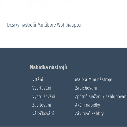
Držáky nástrojů MultiBore Wohlhaupter
Nabídka nástrojů
Vrtání
Malé a Mini nástroje
Vyvrtávání
Zapichování
Vystružování
Zpětné srážení / zahlubován
Závitování
Akční nabídky
Válečkování
Závitové kalibry