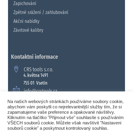
Zapichování
Zpětné srážení / zahlubování
Akční nabídky
Závitové kalibry
Kontaktní informace
CRS tools s.r.o.
4. května 1491
755 01 Vsetín
info@crstools.cz
+420 571 990 315
Na našich webových stránkách používáme soubory cookie,
abychom vám poskytli co nejrelevantnější služby tím, že si
zapamatujeme vaše preference a opakované návštěvy.
Kliknutím na tlačítko "Přijmout vše" souhlasíte s používáním
VŠECH souborů cookie. Můžete však navštívit "Nastavení
© 2008 - 2026 Všechna práva vyhrazena. |
souborů cookie" a poskytnout kontrolovaný souhlas.