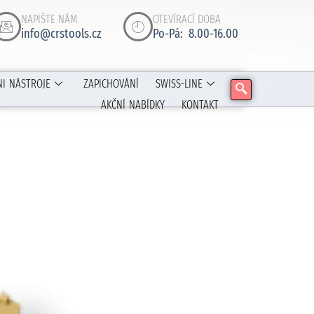
NAPIŠTE NÁM
OTEVÍRACÍ DOBA
info@crstools.cz
Po-Pá: 8.00-16.00
NI NÁSTROJE
ZAPICHOVÁNÍ
SWISS-LINE
AKČNÍ NABÍDKY
KONTAKT