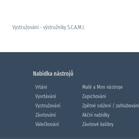
Vystružování - výstružníky S.C.A.M.I.
Nabídka nástrojů
Vrtání
Malé a Mini nástroje
Vyvrtávání
Zapichování
Vystružování
Zpětné srážení / zahlubován
Závitování
Akční nabídky
Válečkování
Závitové kalibry