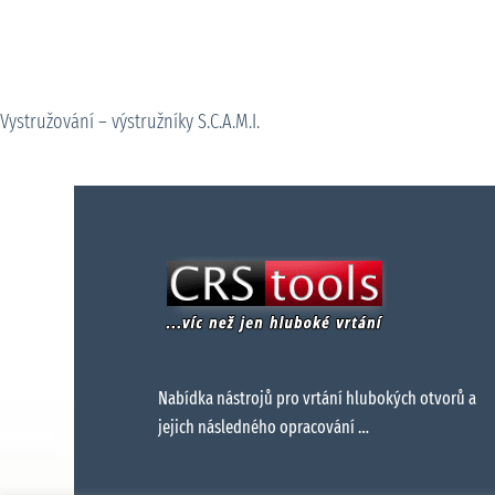
Vystružování – výstružníky S.C.A.M.I.
Nabídka nástrojů pro vrtání hlubokých otvorů a
jejich následného opracování …