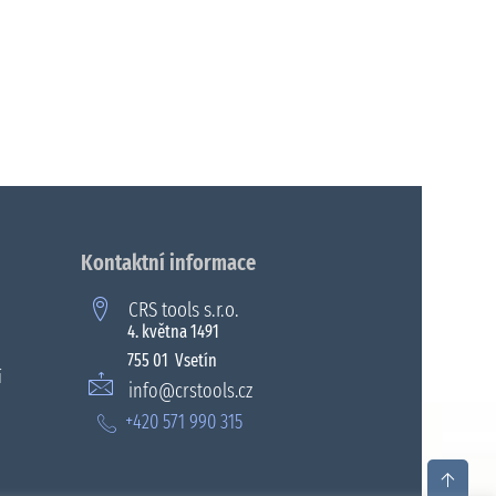
Kontaktní informace
CRS tools s.r.o.
4. května 1491
755 01 Vsetín
í
info@crstools.cz
+420 571 990 315