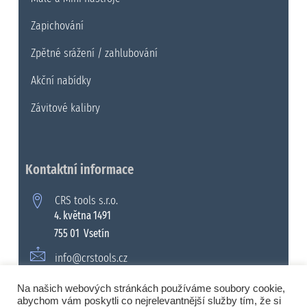
Zapichování
Zpětné srážení / zahlubování
Akční nabídky
Závitové kalibry
Kontaktní informace
CRS tools s.r.o.
4. května 1491
755 01 Vsetín
info@crstools.cz
+420 571 990 315
Na našich webových stránkách používáme soubory cookie,
abychom vám poskytli co nejrelevantnější služby tím, že si