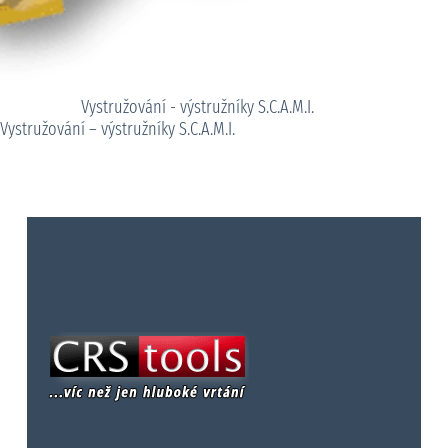
Vystružování - výstružníky S.C.A.M.I.
Vystružování – výstružníky S.C.A.M.I.