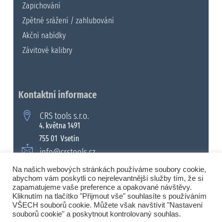
Zapichování
Zpětné srážení / zahlubování
Akční nabídky
Závitové kalibry
Kontaktní informace
CRS tools s.r.o.
4. května 1491
755 01 Vsetín
info@crstools.cz
+420 571 990 315
Na našich webových stránkách používáme soubory cookie,
abychom vám poskytli co nejrelevantnější služby tím, že si
zapamatujeme vaše preference a opakované návštěvy.
Kliknutím na tlačítko "Přijmout vše" souhlasíte s používáním
VŠECH souborů cookie. Můžete však navštívit "Nastavení
© 2008 - 2026 Všechna práva vyhrazena. |
souborů cookie" a poskytnout kontrolovaný souhlas.