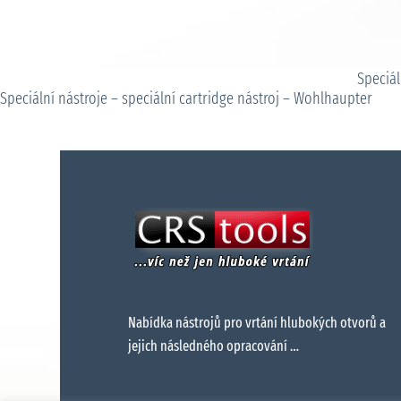
Speciál
Speciální nástroje – speciální cartridge nástroj – Wohlhaupter
Nabídka nástrojů pro vrtání hlubokých otvorů a
jejich následného opracování …