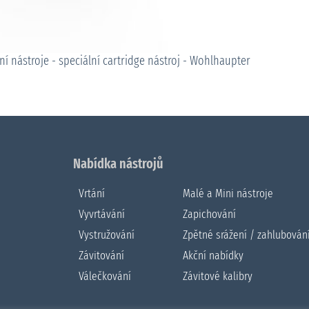
ní nástroje - speciální cartridge nástroj - Wohlhaupter
Nabídka nástrojů
Vrtání
Malé a Mini nástroje
Vyvrtávání
Zapichování
Vystružování
Zpětné srážení / zahlubován
Závitování
Akční nabídky
Válečkování
Závitové kalibry