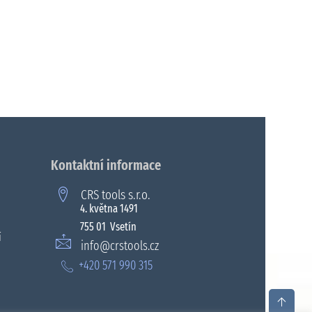
Kontaktní informace
CRS tools s.r.o.
4. května 1491
755 01 Vsetín
í
info@crstools.cz
+420 571 990 315