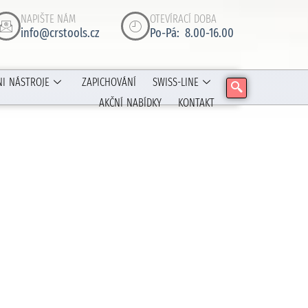
NAPIŠTE NÁM
OTEVÍRACÍ DOBA
info@crstools.cz
Po-Pá: 8.00-16.00
NI NÁSTROJE
ZAPICHOVÁNÍ
SWISS-LINE
AKČNÍ NABÍDKY
KONTAKT