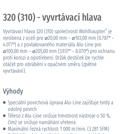
320 (310) - vyvrtávací hlava
Vyvrtávací hlava 320 (310) společnosti Wohlhaupter
je
®
vyrobena z oceli pro ⌀20,00 mm – ⌀103,00 mm (0.787″ –
4.077″) a z povlakovaného materiálu Alu-Line pro
⌀100,00 mm – ⌀205,00 mm (3.937″ – 8.070″) pro ochranu
proti korozi a opotřebení. Držák destiček lze rychle
otáčet pro obrábění v opačném směru (zpětné
vyvrtávání).
Výhody
Speciální povrchová úprava Alu-Line zajišťuje tvrdý a
odolný povrch
Těleso z Alu-Line snižuje hmotnost nástroje o 50 %,
čímž se snižuje namáhání vřetena
Maximální řezná rychlost: 1 000 m/min. (3 281 SFM)