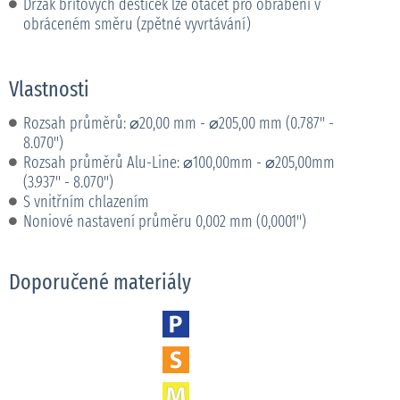
Držák břitových destiček lze otáčet pro obrábění v
obráceném směru (zpětné vyvrtávání)
Vlastnosti
Rozsah průměrů: ⌀20,00 mm - ⌀205,00 mm (0.787" -
8.070")
Rozsah průměrů Alu-Line: ⌀100,00mm - ⌀205,00mm
(3.937" - 8.070")
S vnitřním chlazením
Noniové nastavení průměru 0,002 mm (0,0001")
Doporučené materiály