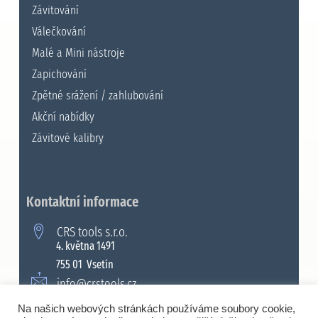
Závitování
Válečkování
Malé a Mini nástroje
Zapichování
Zpětné srážení / zahlubování
Akční nabídky
Závitové kalibry
Kontaktní informace
CRS tools s.r.o.
4. května 1491
755 01 Vsetín
info@crstools.cz
+420 571 990 315
Na našich webových stránkách používáme soubory cookie,