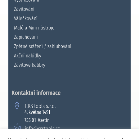
Závitování
Válečkování
Malé a Mini nástroje
Zapichování
Zpětné srážení / zahlubování
Akční nabídky
Závitové kalibry
Kontaktní informace
CRS tools s.r.o.
4. května 1491
755 01 Vsetín
info@crstools.cz
+420 571 990 315