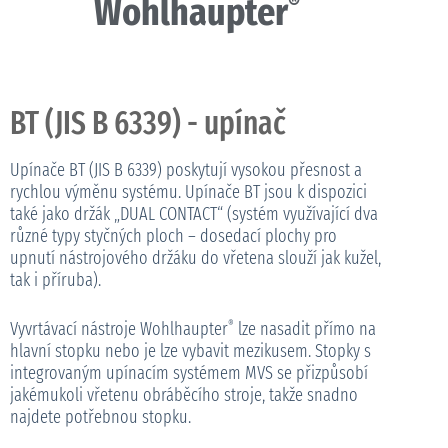
®
Wohlhaupter
BT (JIS B 6339) - upínač
Upínače BT (JIS B 6339) poskytují vysokou přesnost a
rychlou výměnu systému. Upínače BT jsou k dispozici
také jako držák „DUAL CONTACT“ (systém využívající dva
různé typy styčných ploch – dosedací plochy pro
upnutí nástrojového držáku do vřetena slouží jak kužel,
tak i příruba).
Vyvrtávací nástroje Wohlhaupter
lze nasadit přímo na
®
hlavní stopku nebo je lze vybavit mezikusem. Stopky s
integrovaným upínacím systémem MVS se přizpůsobí
jakémukoli vřetenu obráběcího stroje, takže snadno
najdete potřebnou stopku.