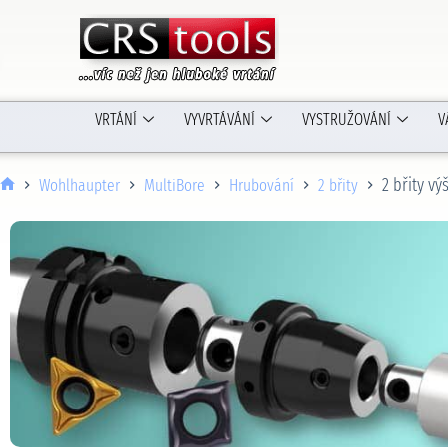
VRTÁNÍ
VYVRTÁVÁNÍ
VYSTRUŽOVÁNÍ
V
2 břity v
Wohlhaupter
MultiBore
Hrubování
2 břity