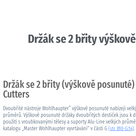
Držák se 2 břity výškov
Držák se 2 břity (výškově posunuté)
Cutters
Dvoubřité nástroje Wohlhaupter
výškově posunuté nabízejí velk
®
průměrů. Výškově posunuté držáky dvoubřitých destiček jsou k di
použití s vroubkovanými tělesy a suporty Alu-Line velkých průměr
katalogu „Master Wohlhaupter vyvrtávání“ v části G
.
(str. B10-G:14)