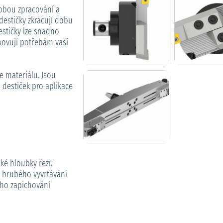
obou zpracování a
 destičky zkracují dobu
estičky lze snadno
yhovují potřebám vaší
 materiálu. Jsou
destiček pro aplikace
lké hloubky řezu
ně hrubého vyvrtávání
ního zapichování