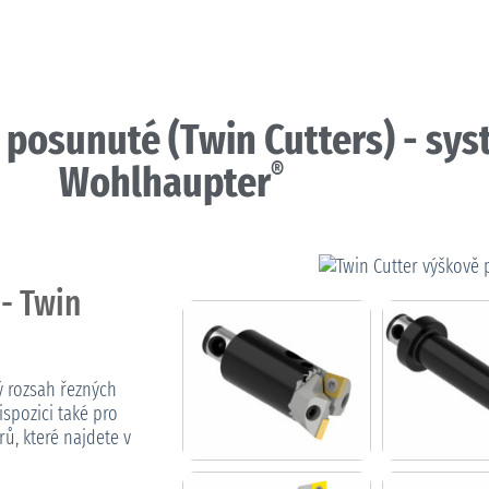
ě posunuté (Twin Cutters) - sys
®
Wohlhaupter
 - Twin
ý rozsah řezných
spozici také pro
ů, které najdete v