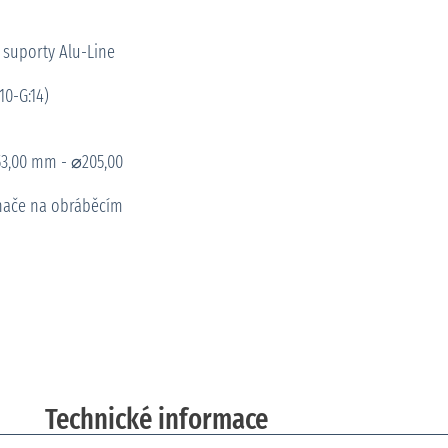
a suporty Alu-Line
10-G:14)
⌀53,00 mm - ⌀205,00
ínače na obráběcím
Technické informace