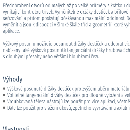
Předobrobení otvorů od malých až po velké průměry s krátkou d
vynikající kontrolou třísek. Vyměnitelné držáky destiček a břitové
seřizování a přitom poskytují očekávanou maximální odolnost. D
vyměnit a jsou k dispozici v široké škále tříd a geometrií, které v
aplikace.
Výškový posun umožňuje posunout držáky destiček a odebrat více
nabízeny také výškově posunuté tangenciální držáky hrubovacích 
s dlouhými přesahy nebo většími hloubkami řezu.
Výhody
Výškově posunuté držáky destiček pro zvýšení úběru materiálu
Volitelné tangenciální držáky destiček pro dlouhé vyložení a ve
Vroubkovaná tělesa nástrojů lze použít pro více aplikací, včet
Dále lze použít pro srážení úkosů, zpětného vyvrtávání a axiál
Vlastnosti