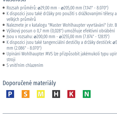
Rozsah průměrů: ⌀29,00 mm - ⌀205,00 mm (1.141" - 8.070")
K dispozici jsou také držáky pro použití s drážkovanými tělesy 
velkých průměrů
Naleznete je v katalogu "Master Wohlhaupter vyvrtávání" (str. B
Výškový posun o 0,7 mm (0,028") umožňuje efektivní obrábění
Jsou v rozsahu: ⌀200,00 mm - ⌀3255,00 mm (7.874" - 128.15")
K dispozici jsou také tangenciální destičky a držáky destiček: 
mm (2.086" - 8.070")
Upínání Wohlhaupter MVS lze přizpůsobit jakémukoli typu up
stroji
S vnitřním chlazením
Doporučené materiály