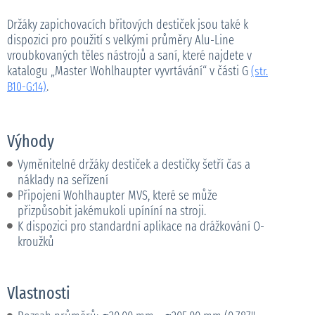
Držáky zapichovacích břitových destiček jsou také k
dispozici pro použití s velkými průměry Alu-Line
vroubkovaných těles nástrojů a saní, které najdete v
katalogu „Master Wohlhaupter vyvrtávání“ v části G
(str.
.
B10-G:14)
Výhody
Vyměnitelné držáky destiček a destičky šetří čas a
náklady na seřízení
Připojení Wohlhaupter MVS, které se může
přizpůsobit jakémukoli upíníní na stroji.
K dispozici pro standardní aplikace na drážkování O-
kroužků
Vlastnosti