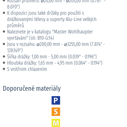
Rozsah průměrů: ⌀20,00 mm - ⌀205,00 mm (0.787" -
8.070")
K dispozici jsou také držáky pro použití s
drážkovanými tělesy a suporty Alu-Line velkých
průměrů
Naleznete je v katalogu "Master Wohlhaupter
vyvrtávání" (str. B10-G:14)
Jsou v rozsahu: ⌀200,00 mm - ⌀3255,00 mm (7.874" -
128.149")
Šířka drážky: 1,00 mm - 5,00 mm (0.039" - 0.196")
Hloubka drážky: 1,65 mm - 4,95 mm (0.064" - 0.194")
S vnitřním chlazením
Doporučené materiály